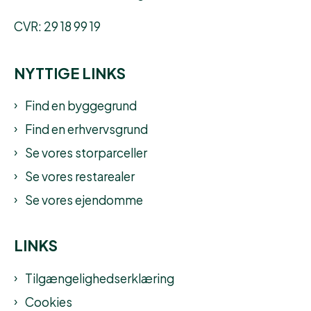
CVR: 29 18 99 19
NYTTIGE LINKS
Find en byggegrund
Find en erhvervsgrund
Se vores storparceller
Se vores restarealer
Se vores ejendomme
LINKS
Tilgængelighedserklæring
Cookies